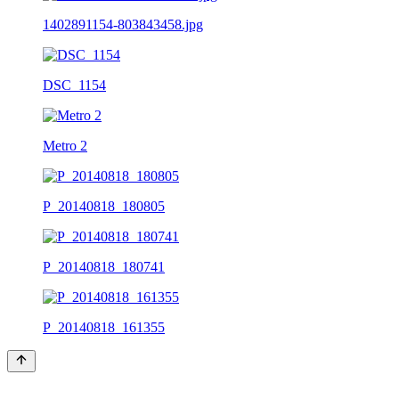
1402891154-803843458.jpg
DSC_1154
Metro 2
P_20140818_180805
P_20140818_180741
P_20140818_161355