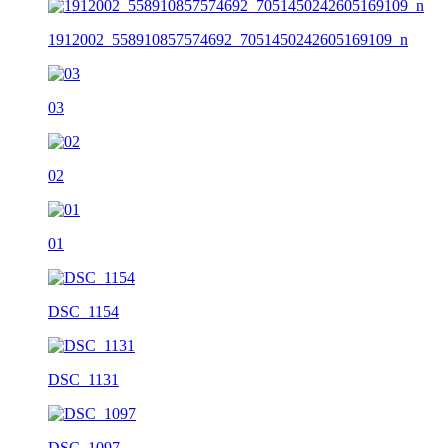
1912002_558910857574692_7051450242605169109_n
03
02
01
DSC_1154
DSC_1131
DSC_1097