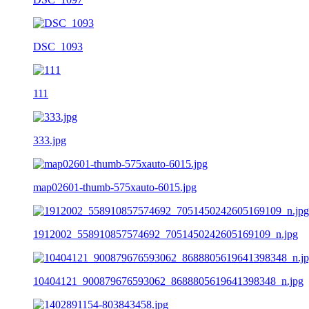
DSC_1093
111
333.jpg
map02601-thumb-575xauto-6015.jpg
1912002_558910857574692_7051450242605169109_n.jpg
10404121_900879676593062_8688805619641398348_n.jpg