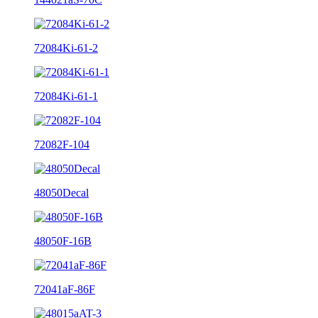
72084Ki-61-2
72084Ki-61-1
72082F-104
48050Decal
48050F-16B
72041aF-86F