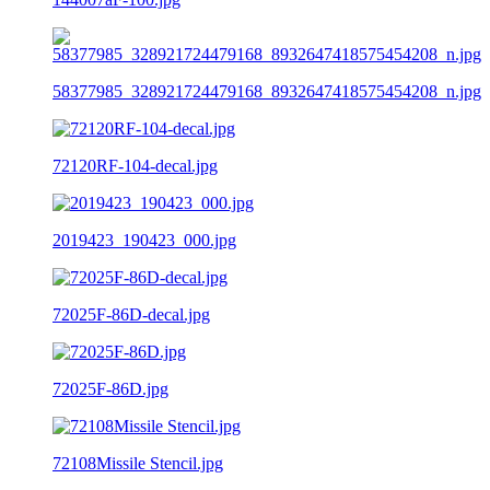
58377985_328921724479168_8932647418575454208_n.jpg
72120RF-104-decal.jpg
2019423_190423_000.jpg
72025F-86D-decal.jpg
72025F-86D.jpg
72108Missile Stencil.jpg