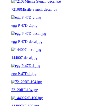
72108Missile Stencil-decal.jpg
egg P-47D-2.png
egg P-47D-decal.jpg
144007-decal.jpg
egg P-47D-1.jpg
72120RF-104.jpg
144007aF-100.jpg