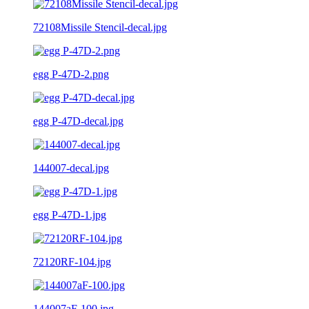
72108Missile Stencil-decal.jpg
egg P-47D-2.png
egg P-47D-decal.jpg
144007-decal.jpg
egg P-47D-1.jpg
72120RF-104.jpg
144007aF-100.jpg