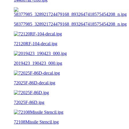
58377985_328921724479168_8932647418575454208_n.jpg
72120RF-104-decal.jpg
2019423_190423_000.jpg
72025F-86D-decal.jpg
72025F-86D.jpg
72108Missile Stencil.jpg