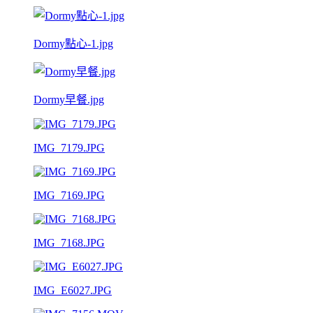
Dormy點心-1.jpg
Dormy早餐.jpg
IMG_7179.JPG
IMG_7169.JPG
IMG_7168.JPG
IMG_E6027.JPG