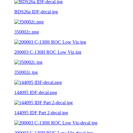
BDS26a IDF-decal.jpg
350002c.png
200003 C-130H ROC Low Viz.jpg
350002c.jpg
144095 IDF-decal.png
144095 IDF Part 2-decal.jpg
200003 C-130H ROC Low Viz-decal.jpg