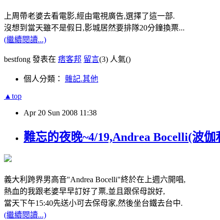
上周帶老婆去看電影,經由電視廣告,選擇了這一部.
沒想到當天雖不是假日,影城居然要排隊20分鐘換票...
(繼續閱讀...)
bestfong 發表在
痞客邦
留言
(3)
人氣(
)
個人分類：
雜記.其他
▲top
Apr
20
Sun
2008
11:38
難忘的夜晚~4/19,Andrea Bocelli(
義大利跨界男高音"Andrea Bocelli"終於在上週六開唱,
熱血的我跟老婆早早訂好了票,並且跟保母說好,
當天下午15:40先送小可去保母家,然後坐台鐵去台中.
(繼續閱讀...)