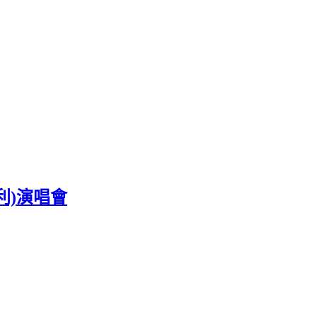
波伽利)演唱會