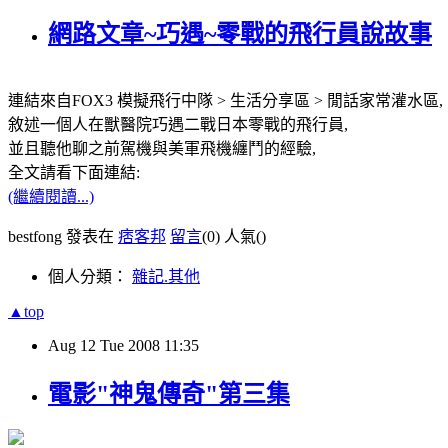
網路文章~巧遇~零戰的飛行員說故事
連結來自FOX3 模擬飛行中隊 > 生活分享區 > 閒話家常灌水區,
敘述一個人在獸醫院巧遇二戰日本零戰的飛行員,
並且聽他聊之前駕機與美軍飛機纏鬥的經驗,
全文請看下面連結:
(繼續閱讀...)
bestfong 發表在
痞客邦
留言
(0)
人氣(
)
個人分類：
雜記.其他
▲top
Aug
12
Tue
2008
11:35
電影"神鬼傳奇"第三集