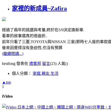
家裡的新成員~Zafira
經過了兩年的挑選與考量,終於在5/9決定換新車.
看車的故事還真的很曲折,
前年只看了三菱,TOYOTA與NISSAN 三家(那時七人座的車款還
後來因覺得沒有急迫性,也沒有預算
(繼續閱讀...)
bestfong 發表在
痞客邦
留言
(23)
人氣(
)
個人分類：
家庭.親友.生活
▲top
1
iVideo